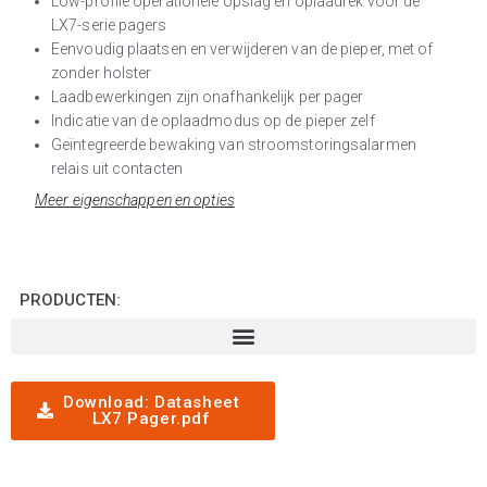
Low-profile operationele opslag en oplaadrek voor de
LX7-serie pagers
Eenvoudig plaatsen en verwijderen van de pieper, met of
zonder holster
Laadbewerkingen zijn onafhankelijk per pager
Indicatie van de oplaadmodus op de pieper zelf
Geïntegreerde bewaking van stroomstoringsalarmen
relais uit contacten
Meer eigenschappen en opties
PRODUCTEN:
Download: Datasheet
LX7 Pager.pdf