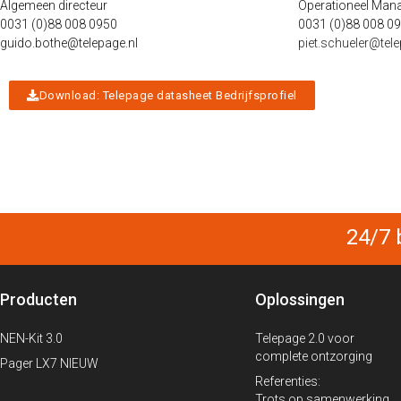
Algemeen directeur
Operationeel Man
0031 (0)88 008 0950
0031 (0)88 008 0
guido.bothe@telepage.nl
piet.schueler@tele
Download: Telepage datasheet Bedrijfsprofiel
24/7 
Producten
Oplossingen
NEN-Kit 3.0
Telepage 2.0 voor
complete ontzorging
Pager LX7 NIEUW
Referenties:
Trots op samenwerking