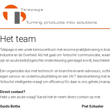
Het team
Telepage is een uniek kenniscentrum met enorme praktijkervaring in bran
Industrie en de Overheid. Als het gaat om ‘kritische’ communicatie, waarbi
zijn en acute bedrijfsgerichte ondersteuning gevraagd wordt, beschikken w
Een organisatie dus met technisch- en branche-ervaren adviseurs, soft
eigen service- en onderhoudsafdeling en een 24/7 dienstverlening met é
‘kritische’ intelligentie vraagt om efficiency! En daar is ons gehele (ma
Direct contact?
Hebt u een acute vraag? Aarzel niet en neem direct contact op met:
Guido Bothe
Piet Schueler