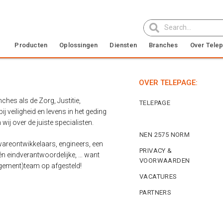
Producten
Oplossingen
Diensten
Branches
Over Tele
OVER TELEPAGE:
ches als de Zorg, Justitie,
TELEPAGE
j veiligheid en levens in het geding
HET TEAM
ij over de juiste specialisten.
NEN 2575 NORM
wareontwikkelaars, engineers, een
PRIVACY &
én eindverantwoordelijke, … want
VOORWAARDEN
nagement)team op afgesteld!
VACATURES
PARTNERS